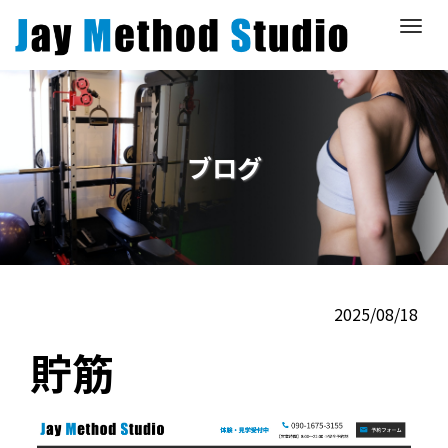
M
e
n
u
ブログ
2025/08/18
貯筋