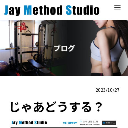
M
e
n
u
ブログ
2023/10/27
じゃあどうする？